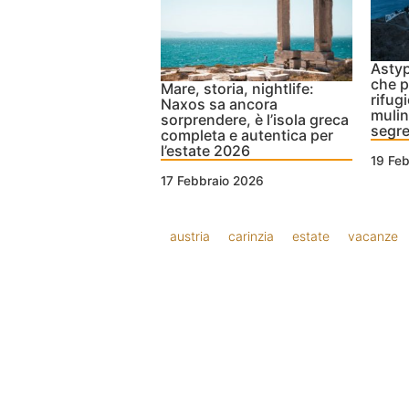
Astyp
che p
Mare, storia, nightlife:
rifug
Naxos sa ancora
mulin
sorprendere, è l’isola greca
segre
completa e autentica per
l’estate 2026
19 Fe
17 Febbraio 2026
austria
carinzia
estate
vacanze