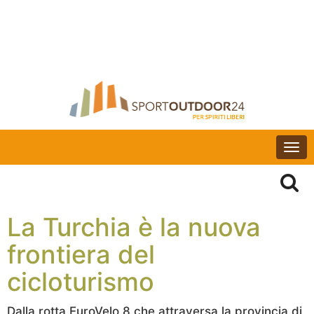
Togg
navi
La Turchia è la nuova
frontiera del
cicloturismo
Dalla rotta EuroVelo 8 che attraversa la provincia di