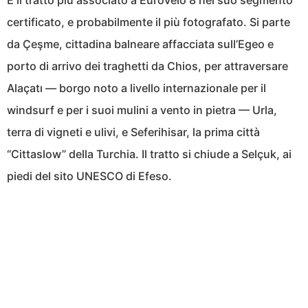
È il tratto più associato a EuroVelo 8 nel suo segmento
certificato, e probabilmente il più fotografato. Si parte
da Çeşme, cittadina balneare affacciata sull’Egeo e
porto di arrivo dei traghetti da Chios, per attraversare
Alaçatı — borgo noto a livello internazionale per il
windsurf e per i suoi mulini a vento in pietra — Urla,
terra di vigneti e ulivi, e Seferihisar, la prima città
“Cittaslow” della Turchia. Il tratto si chiude a Selçuk, ai
piedi del sito UNESCO di Efeso.