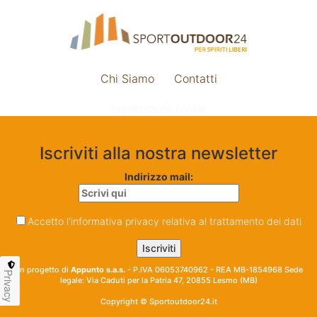
Chi Siamo
Contatti
Impostazione cookie
Iscriviti alla nostra newsletter
Indirizzo mail:
Accetto l'informativa privacy relativa al trattamento dei dati
Un progetto di
Appunto s.a.s.
- P.IVA 06053740962 - REA MB-1854968 Sede
Privacy
legale: Via Caduti per la Patria 47, 20855 Lesmo (MB)
Copyright © Sportoutdoor24.it