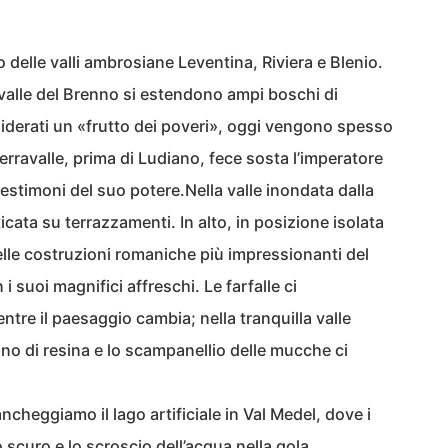
o delle valli ambrosiane Leventina, Riviera e Blenio.
 valle del Brenno si estendono ampi boschi di
siderati un «frutto dei poveri», oggi vengono spesso
 Serravalle, prima di Ludiano, fece sosta l’imperatore
estimoni del suo potere.Nella valle inondata dalla
ticata su terrazzamenti. In alto, in posizione isolata
elle costruzioni romaniche più impressionanti del
i suoi magnifici affreschi. Le farfalle ci
tre il paesaggio cambia; nella tranquilla valle
ano di resina e lo scampanellio delle mucche ci
cheggiamo il lago artificiale in Val Medel, dove i
 scuro e lo scroscio dell’acqua nella gola