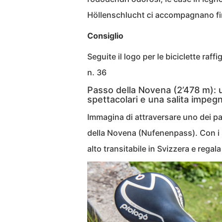
Höllenschlucht ci accompagnano fin
Consiglio
Seguite il logo per le biciclette raf
n. 36
Passo della Novena (2’478 m): un
spettacolari e una salita impegn
Immagina di attraversare uno dei pae
della Novena (Nufenenpass). Con i su
alto transitabile in Svizzera e regal