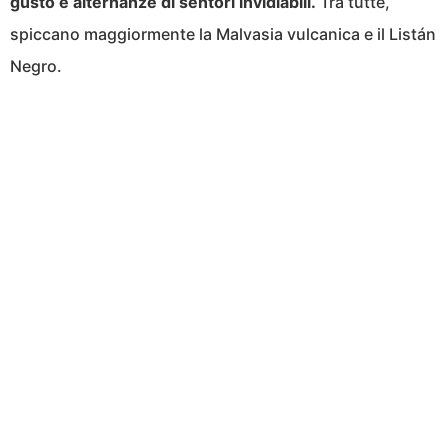
gusto e alternanze di sentori invidiabili.
Tra tutte,
spiccano maggiormente la Malvasia vulcanica e il Listán
Negro.