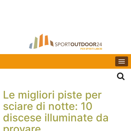
Togg
navi
Le migliori piste per
sciare di notte: 10
discese illuminate da
provare