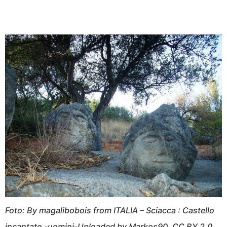
Foto: By magalibobois from ITALIA – Sciacca : Castello
incantato -uomini-Uploaded by Markos90, CC BY 2.0,