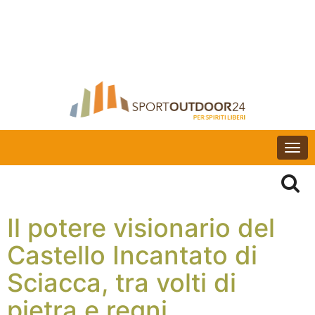
Togg
navi
Il potere visionario del
Castello Incantato di
Sciacca, tra volti di
pietra e regni