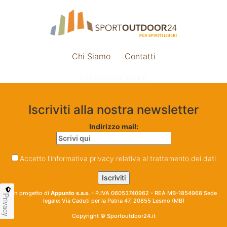
Chi Siamo
Contatti
Impostazione cookie
Iscriviti alla nostra newsletter
Indirizzo mail:
Accetto l'informativa privacy relativa al trattamento dei dati
Un progetto di
Appunto s.a.s.
- P.IVA 06053740962 - REA MB-1854968 Sede
Privacy
legale: Via Caduti per la Patria 47, 20855 Lesmo (MB)
Copyright © Sportoutdoor24.it