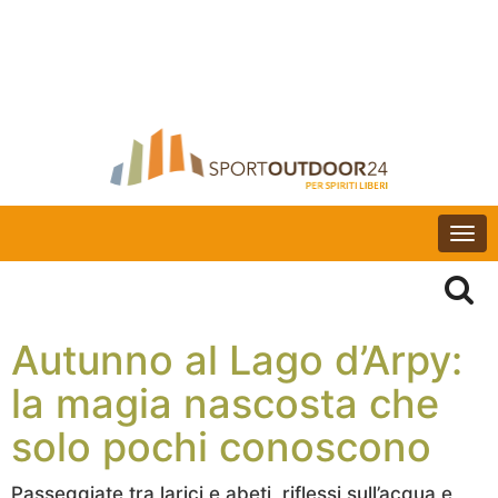
Togg
navi
Autunno al Lago d’Arpy:
la magia nascosta che
solo pochi conoscono
Passeggiate tra larici e abeti, riflessi sull’acqua e