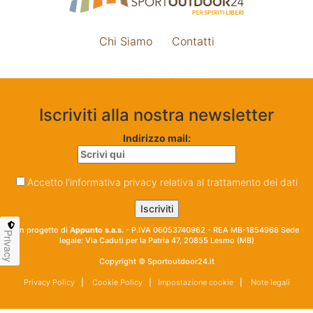
Chi Siamo
Contatti
Impostazione cookie
Iscriviti alla nostra newsletter
Indirizzo mail:
Accetto l'informativa privacy relativa al trattamento dei dati
Un progetto di
Appunto s.a.s.
- P.IVA 06053740962 - REA MB-1854968 Sede
Privacy
legale: Via Caduti per la Patria 47, 20855 Lesmo (MB)
Copyright © Sportoutdoor24.it
Privacy Policy
|
Cookie Policy
|
Impostazione cookie
|
Note legali