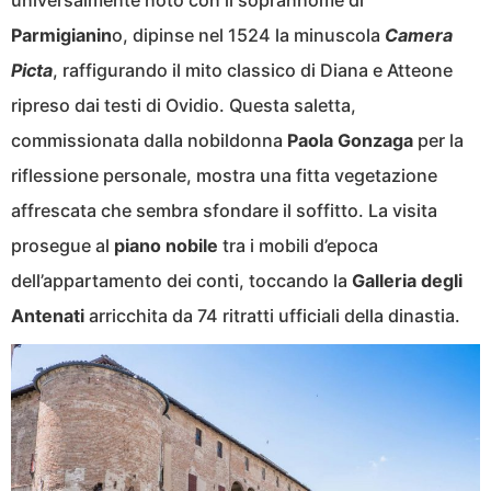
universalmente noto con il soprannome di
Parmigianin
o, dipinse nel 1524 la minuscola
Camera
Picta
, raffigurando il mito classico di Diana e Atteone
ripreso dai testi di Ovidio. Questa saletta,
commissionata dalla nobildonna
Paola Gonzaga
per la
riflessione personale, mostra una fitta vegetazione
affrescata che sembra sfondare il soffitto. La visita
prosegue al
piano nobile
tra i mobili d’epoca
dell’appartamento dei conti, toccando la
Galleria degli
Antenati
arricchita da 74 ritratti ufficiali della dinastia.