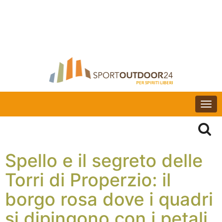
Togg
navi
Spello e il segreto delle
Torri di Properzio: il
borgo rosa dove i quadri
si dipingono con i petali