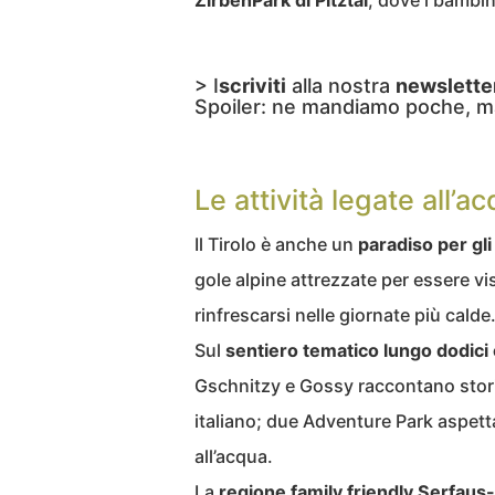
ZirbenPark di Pitztal
, dove i bambi
> I
scriviti
alla nostra
newslette
Spoiler: ne mandiamo poche, m
Le attività legate all’a
Il Tirolo è anche un
paradiso per gli
gole alpine attrezzate per essere visi
rinfrescarsi nelle giornate più calde
Sul
sentiero tematico lungo dodici 
Gschnitzy e Gossy raccontano stori
italiano; due Adventure Park aspetta
all’acqua.
La
regione family friendly Serfaus