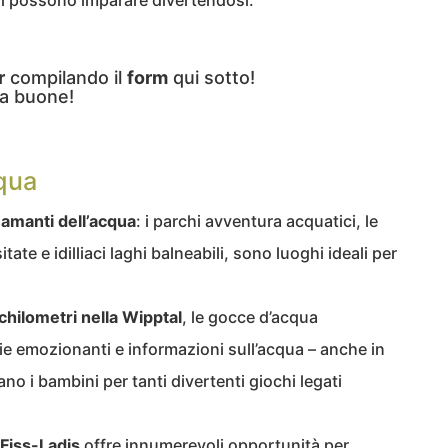
ni possono imparare divertendosi.
r
compilando il
form
qui sotto!
a buone!
cqua
 amanti dell’acqua
: i parchi avventura acquatici, le
tate e idilliaci laghi balneabili, sono luoghi ideali per
.
chilometri nella Wipptal
, le gocce d’acqua
e emozionanti e informazioni sull’acqua – anche in
no i bambini per tanti divertenti giochi legati
-Fiss-Ladis
offre innumerevoli opportunità per