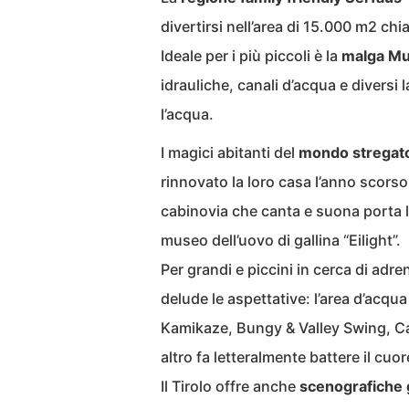
divertirsi nell’area di 15.000 m2 ch
Ideale per i più piccoli è la
malga Mut
idrauliche, canali d’acqua e diversi 
l’acqua.
I magici abitanti del
mondo stregato
rinnovato la loro casa l’anno scorso
cabinovia che canta e suona porta le
museo dell’uovo di gallina “Eilight”.
Per grandi e piccini in cerca di adre
delude le aspettative: l’area d’acqu
Kamikaze, Bungy & Valley Swing, Can
altro fa letteralmente battere il cuor
Il Tirolo offre anche
scenografiche 