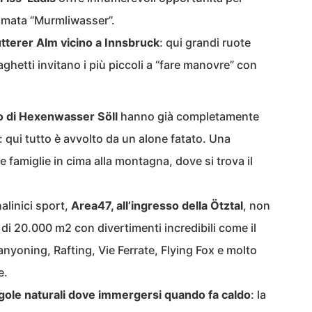
iamata “Murmliwasser”.
terer Alm vicino a Innsbruck
: qui grandi ruote
laghetti invitano i più piccoli a “fare manovre” con
 di Hexenwasser Söll
hanno già completamente
: qui tutto è avvolto da un alone fatato. Una
 famiglie in cima alla montagna, dove si trova il
nalinici sport,
Area47, all’ingresso della Ötztal
, non
a di 20.000 m2 con divertimenti incredibili come il
yoning, Rafting, Vie Ferrate, Flying Fox e molto
e.
gole naturali dove immergersi quando fa caldo
: la