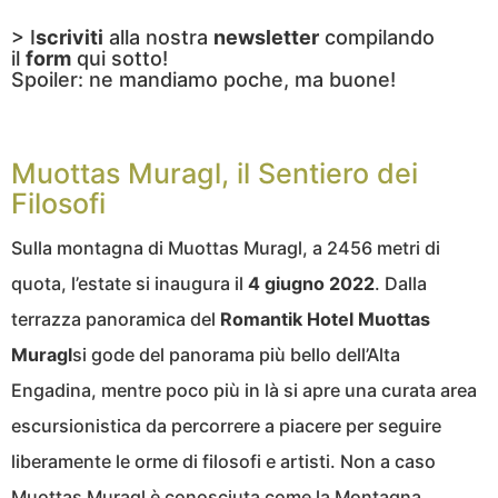
> I
scriviti
alla nostra
newsletter
compilando
il
form
qui sotto!
Spoiler: ne mandiamo poche, ma buone!
Muottas Muragl, il Sentiero dei
Filosofi
Sulla montagna di Muottas Muragl, a 2456 metri di
quota, l’estate si inaugura il
4 giugno 2022
. Dalla
terrazza panoramica del
Romantik Hotel Muottas
Muragl
si gode del panorama più bello dell’Alta
Engadina, mentre poco più in là si apre una curata area
escursionistica da percorrere a piacere per seguire
liberamente le orme di filosofi e artisti. Non a caso
Muottas Muragl è conosciuta come la Montagna