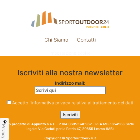
Chi Siamo
Contatti
Impostazione cookie
Iscriviti alla nostra newsletter
Indirizzo mail:
Accetto l'informativa privacy relativa al trattamento dei dati
Un progetto di
Appunto s.a.s.
- P.IVA 06053740962 - REA MB-1854968 Sede
Privacy
legale: Via Caduti per la Patria 47, 20855 Lesmo (MB)
Copyright © Sportoutdoor24.it