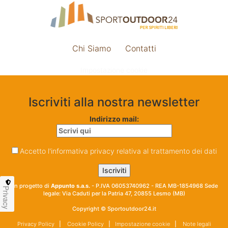
Chi Siamo
Contatti
Impostazione cookie
Iscriviti alla nostra newsletter
Indirizzo mail:
Accetto l'informativa privacy relativa al trattamento dei dati
Un progetto di
Appunto s.a.s.
- P.IVA 06053740962 - REA MB-1854968 Sede
Privacy
legale: Via Caduti per la Patria 47, 20855 Lesmo (MB)
Copyright © Sportoutdoor24.it
Privacy Policy
|
Cookie Policy
|
Impostazione cookie
|
Note legali