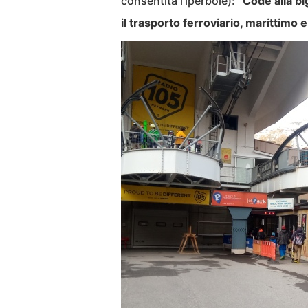
consentita l’iperbole):
“Code alla bi
il trasporto ferroviario, marittimo 