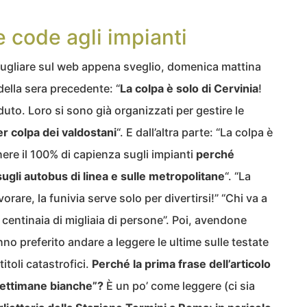
le code agli impianti
ucugliare sul web appena sveglio, domenica mattina
della sera precedente: “
La colpa è solo di Cervinia
!
uto. Loro si sono già organizzati per gestire le
er colpa dei valdostani
“. E dall’altra parte: “La colpa è
re il 100% di capienza sugli impianti
perché
ugli autobus di linea e sulle metropolitane
“. “La
rare, la funivia serve solo per divertirsi!” “Chi va a
 centinaia di migliaia di persone”. Poi, avendone
o preferito andare a leggere le ultime sulle testate
toli catastrofici.
Perché la prima frase dell’articolo
 settimane bianche”?
È un po’ come leggere (ci sia