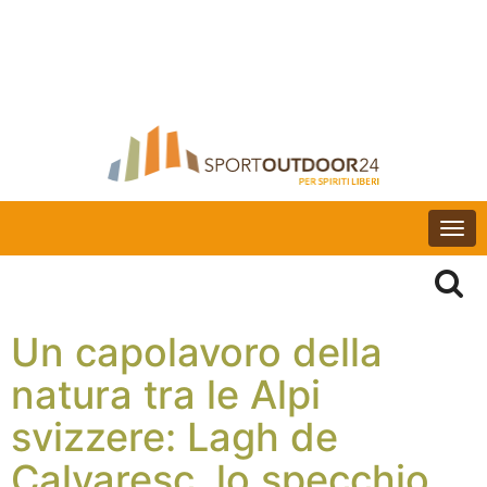
Togg
navi
Un capolavoro della
natura tra le Alpi
svizzere: Lagh de
Calvaresc, lo specchio