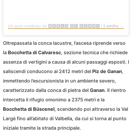
Un post condiviso da 🆆🅾🆁🅻🅳 🅾🅵 🅳🅴🅽🅽🆈 | 𝗟𝗮𝗻𝗱𝘀𝗰𝗮𝗽𝗲 | 𝗣𝗵𝗼𝘁𝗼𝗴𝗿𝗮𝗽𝗵𝘆 (@___worldofdenny___)
Oltrepassata la conca lacustre, l’ascesa riprende verso
la
Bocchetta di Calvaresc
, sezione tecnica che richiede
assenza di vertigini a causa di alcuni passaggi esposti. I
saliscendi conducono ai 2412 metri del
Piz de Ganan
,
immettendo l’escursionista in un ambiente severo,
caratterizzato dalla conca di pietra del
Ganan
. Il rientro
intercetta il rifugio omonimo a 2375 metri e la
Bocchetta di Büscenel
, scendendo poi attraverso la Val
Largè fino all’abitato di Valbella, da cui si torna al punto
iniziale tramite la strada principale.