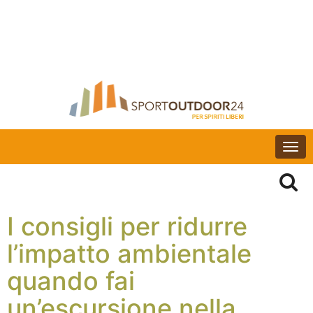
Togg
navi
I consigli per ridurre
l’impatto ambientale
quando fai
un’escursione nella