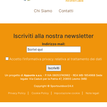
Chi Siamo
Contatti
Impostazione cookie
Iscriviti alla nostra newsletter
Indirizzo mail:
Accetto l'informativa privacy relativa al trattamento dei dati
Un progetto di
Appunto s.a.s.
- P.IVA 06053740962 - REA MB-1854968 Sede
legale: Via Caduti per la Patria 47, 20855 Lesmo (MB)
Copyright © Sportoutdoor24.it
Privacy Policy
|
Cookie Policy
|
Impostazione cookie
|
Note legali