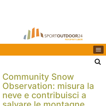
Togg
navi
Community Snow
Observation: misura la
neve e contribuisci a
salvare le montagne