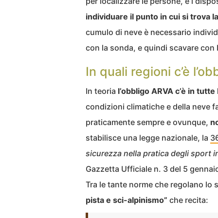
per localizzare le persone, e i dispos
individuare il punto in cui si trova
cumulo di neve è necessario individ
con la sonda, e quindi scavare con l
In quali regioni c’è l’o
In teoria
l’obbligo ARVA c’è in tutte 
condizioni climatiche e della neve 
praticamente sempre e ovunque,
n
stabilisce una legge nazionale, la
3
sicurezza nella pratica degli sport 
Gazzetta Ufficiale n. 3 del 5 genna
Tra le tante norme che regolano lo sc
pista e sci-alpinismo”
che recita: