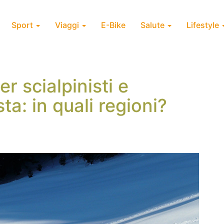
Sport
Viaggi
E-Bike
Salute
Lifestyle
r scialpinisti e
ta: in quali regioni?