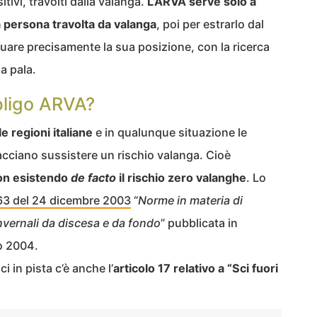
itivi, travolti dalla valanga.
L’ARVA serve solo a
 la persona travolta da valanga
, poi per estrarlo dal
uare precisamente la sua posizione, con la ricerca
a pala.
bbligo ARVA?
le regioni italiane
e in qualunque situazione le
facciano sussistere un rischio valanga. Cioè
on esistendo
de facto
il rischio zero valanghe
. Lo
63 del 24 dicembre 2003
“
Norme in materia di
invernali da discesa e da fondo
” pubblicata in
io 2004.
i in pista c’è anche l’
articolo 17 relativo a “Sci fuori