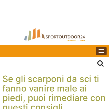
Togg
navi
Se gli scarponi da sci ti
fanno vanire male ai
piedi, puoi rimediare con
questi consigli