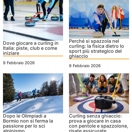
Perché si spazzola nel
Dove giocare a curling in
curling: la fisica dietro lo
Italia: piste, club e come
sport più strategico del
iniziare
ghiaccio
9 Febbraio 2026
9 Febbraio 2026
Dopo le Olimpiadi a
Curling senza ghiaccio:
Bormio non si ferma la
prova a giocare in casa
passione per lo sci
con pentole e spazzolone,
alpinismo
risate assicurate