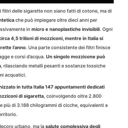
i filtri delle sigarette non siano fatti di cotone, ma di
ntetica
che può impiegare oltre dieci anni per
essivamente in
micro e nanoplastiche invisibili
. Ogni
rca 4,5 trilioni di mozziconi, mentre in Italia si
rette l’anno
. Una parte consistente dei filtri finisce
iagge e corsi d’acqua.
Un singolo mozzicone può
a
, rilasciando metalli pesanti e sostanze tossiche
i acquatici.
nizzato in tutta Italia 147 appuntamenti dedicati
zziconi di sigaretta
, coinvolgendo oltre 2.800
 più di 3.188 chilogrammi di cicche, equivalenti a
erritorio.
l decoro urbano, ma la
salute complessiva degli