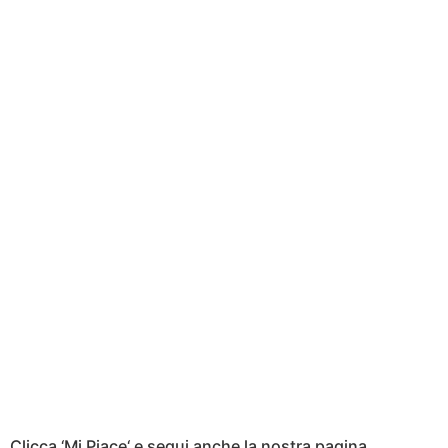
Clicca ‘Mi Piace‘ e segui anche la nostra pagina