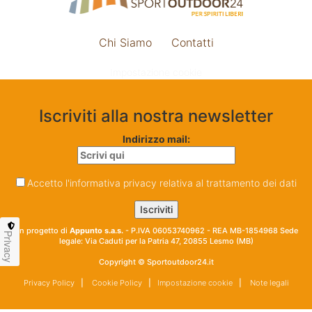
Chi Siamo
Contatti
Impostazione cookie
Iscriviti alla nostra newsletter
Indirizzo mail:
Accetto l'informativa privacy relativa al trattamento dei dati
Un progetto di
Appunto s.a.s.
- P.IVA 06053740962 - REA MB-1854968 Sede
Privacy
legale: Via Caduti per la Patria 47, 20855 Lesmo (MB)
Copyright © Sportoutdoor24.it
Privacy Policy
|
Cookie Policy
|
Impostazione cookie
|
Note legali