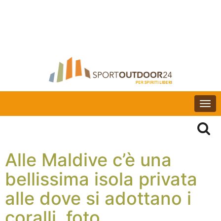
Togg
navi
Alle Maldive c’è una
bellissima isola privata
alle dove si adottano i
coralli, foto