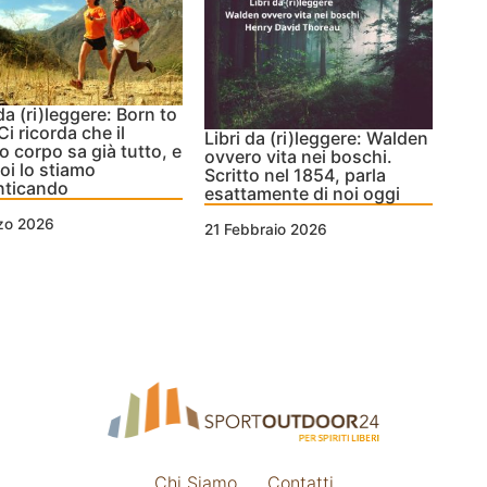
 da (ri)leggere: Born to
Ci ricorda che il
Libri da (ri)leggere: Walden
o corpo sa già tutto, e
ovvero vita nei boschi.
oi lo stiamo
Scritto nel 1854, parla
nticando
esattamente di noi oggi
zo 2026
21 Febbraio 2026
Chi Siamo
Contatti