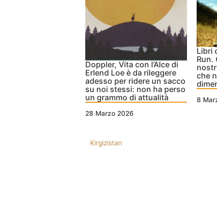
Libri
Run. 
Doppler, Vita con l’Alce di
nostr
Erlend Loe è da rileggere
che n
adesso per ridere un sacco
dime
su noi stessi: non ha perso
un grammo di attualità
8 Mar
28 Marzo 2026
Kirgizistan