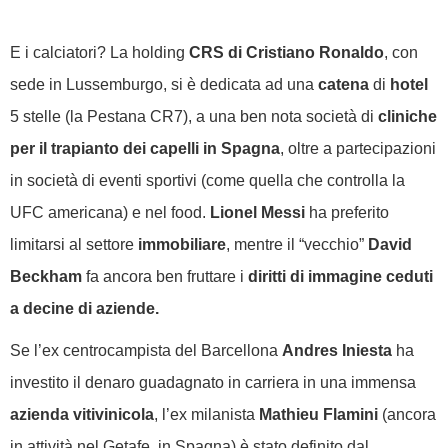
E i calciatori? La holding
CRS di Cristiano Ronaldo
, con
sede in Lussemburgo, si è dedicata ad una
catena
di
hotel
5 stelle (la Pestana CR7), a una ben nota società di
cliniche
per il trapianto dei capelli in Spagna
, oltre a partecipazioni
in società di eventi sportivi (come quella che controlla la
UFC americana) e nel food.
Lionel Messi
ha preferito
limitarsi al settore
immobiliare
, mentre il “vecchio”
David
Beckham
fa ancora ben fruttare i
diritti di immagine ceduti
a decine di aziende.
Se l’ex centrocampista del Barcellona
Andres Iniesta
ha
investito il denaro guadagnato in carriera in una immensa
azienda vitivinicola
, l’ex milanista
Mathieu Flamini
(ancora
in attività nel Getafe, in Spagna) è stato definito dal