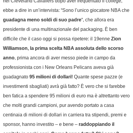
nei Cleveland Cavaliers dopo aver frequentato il college,
ebbe a dire in un’intervista: “Sono l’unico giocatore NBA che
guadagna meno soldi di suo padre
“, che allora era
presidente di una multinazionale del packaging. È ben
difficile che il caso oggi si possa ripetere: il 19enne
Zion
Williamson, la prima scelta NBA assoluta dello scorso
anno
, prima ancora di aver messo piede in campo da
professionista con i New Orleans Pelicans aveva già
guadagnato
95 milioni di dollari!
Quante spese pazze (e
investimenti sbagliati) avrà già fatto?
È vero che si farebbe
ben fatica a spendere 95 milioni di euro ma è altrettanto vero
che molti grandi campioni, pur avendo portato a casa
centinaia di milioni di dollari in carriera tra stipendi, premi e
sponsor, hanno investito – e bene –
raddoppiando il