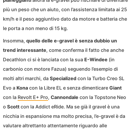
pianeggianti
allora la e-gravel può rischiare di diventare
più un peso che un aiuto, con l’assistenza limitata ai 25
km/h e il peso aggiuntivo dato da motore e batteria che
le porta a non meno di 15 kg.
Insomma,
quello delle e-gravel è senza dubbio un
trend interessante
, come conferma il fatto che anche
Decathlon ci si è lanciata con la sua
E-Windee
(in
carbonio con motore Fazua) seguendo l’esempio di
molti altri marchi, da
Specialized
con la Turbo Creo SL
Evo a
Kona
con la Libre EL e senza dimenticare
Giant
con la
Revolt E+ Pro
,
Cannondale
con la Topstone Neo
o
Scott
con la Addict eRide. Ma se già il gravel è una
nicchia in espansione ma molto precisa, l’e-gravel è da
valutare altrettanto attentamente riguardo alle