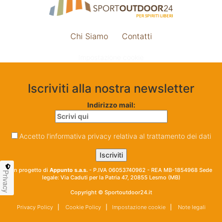
Chi Siamo
Contatti
Impostazione cookie
Iscriviti alla nostra newsletter
Indirizzo mail:
Accetto l'informativa privacy relativa al trattamento dei dati
Un progetto di
Appunto s.a.s.
- P.IVA 06053740962 - REA MB-1854968 Sede
Privacy
legale: Via Caduti per la Patria 47, 20855 Lesmo (MB)
Copyright © Sportoutdoor24.it
Privacy Policy
|
Cookie Policy
|
Impostazione cookie
|
Note legali