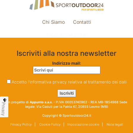
Chi Siamo
Contatti
Impostazione cookie
Iscriviti alla nostra newsletter
Indirizzo mail:
Accetto l'informativa privacy relativa al trattamento dei dati
Un progetto di
Appunto s.a.s.
- P.IVA 06053740962 - REA MB-1854968 Sede
Privacy
legale: Via Caduti per la Patria 47, 20855 Lesmo (MB)
Copyright © Sportoutdoor24.it
Privacy Policy
|
Cookie Policy
|
Impostazione cookie
|
Note legali