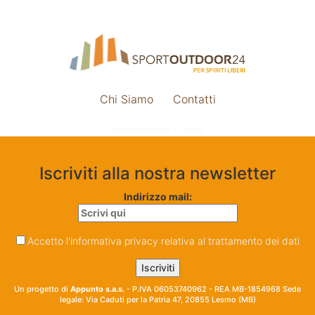
Chi Siamo
Contatti
Impostazione cookie
Iscriviti alla nostra newsletter
Indirizzo mail:
Accetto l'informativa privacy relativa al trattamento dei dati
Un progetto di
Appunto s.a.s.
- P.IVA 06053740962 - REA MB-1854968 Sede
legale: Via Caduti per la Patria 47, 20855 Lesmo (MB)