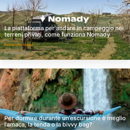
La piattaforma per andare in campeggio nei
terreni privati, come funziona Nomady
Redazione Viaggi
30 Aprile 2025
Per dormire durante un’escursione è meglio
l’amaca, la tenda o la bivvy bag?