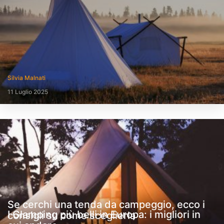
Silvia Malnati
11 Luglio 2025
Se cerchi una tenda da campeggio, ecco i
I Glamping più belli in Europa: i migliori in
consigli su come sceglierla