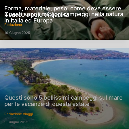
Forma, materiale, peso: come deve essere
Questi sono i migliori campeggi nella natura
il sacco a pelo di qualità
in Italia ed Europa
Redazione
19 Giugno 2025
Questi sono 5 bellissimi campeggi sul mare
per le vacanze di questa estate
Redazione Viaggi
9 Giugno 2025