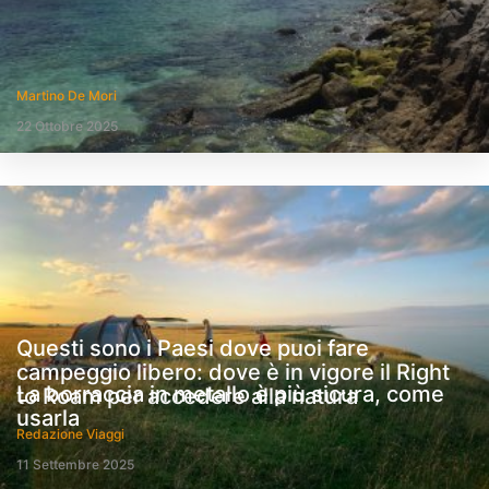
Martino De Mori
22 Ottobre 2025
Questi sono i Paesi dove puoi fare
campeggio libero: dove è in vigore il Right
La borraccia in metallo è più sicura, come
to Roam per accedere alla natura
usarla
Redazione Viaggi
11 Settembre 2025