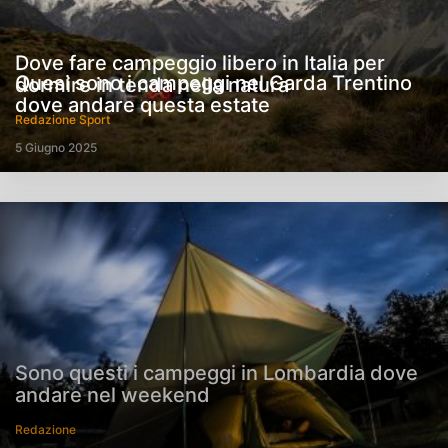
Dove fare campeggio libero in Italia per
Quesi sono i campeggi nel Garda Trentino
dormire in tenda nella natura
dove andare questa estate
Redazione Sport
5 Giugno 2025
Sono questi i campeggi in Lombardia dove
andare nel weekend
Redazione