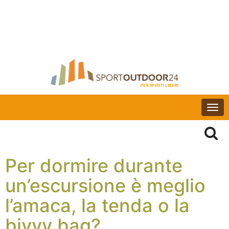
Togg
navi
Per dormire durante
un’escursione è meglio
l’amaca, la tenda o la
bivvy bag?