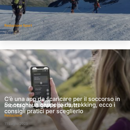
Redazione Sport
23 Luglio 2025
C’è una app da scaricare per il soccorso in
Se cerchi un cappello da trekking, ecco i
montagna: è gratis per tutti
consigli pratici per sceglierlo
Redazione
11 Luglio 2025