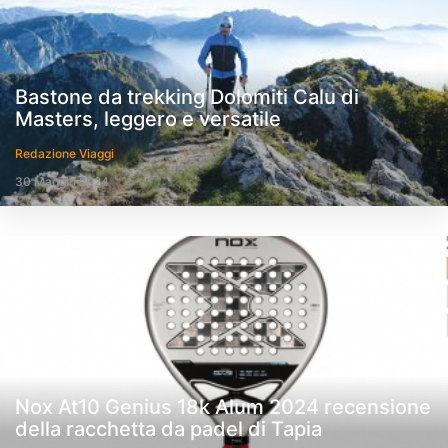
Bastone da trekking Dolomiti Calu di
Masters, leggero e versatile
Redazione Viaggi
30 Maggio 2024
Nox At10 Genius 18k Alum 2024 recensione
della racchetta da padel di Tapia