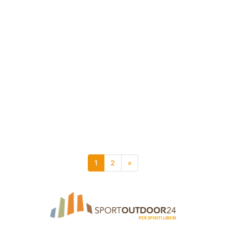
1
2
»