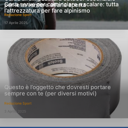
Cosa serve per cominciare a scalare: tutta
per le avventure all’aria aperta
l’attrezzatura per fare alpinismo
Redazione Sport
17 Aprile 2025
Questo è l’oggetto che dovresti portare
sempre con te (per diversi motivi)
Redazione Sport
3 Aprile 2025