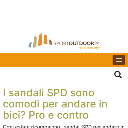
Togg
navi
I sandali SPD sono
comodi per andare in
bici? Pro e contro
Ogni estate ricompaiono i sandali SPD per andare in