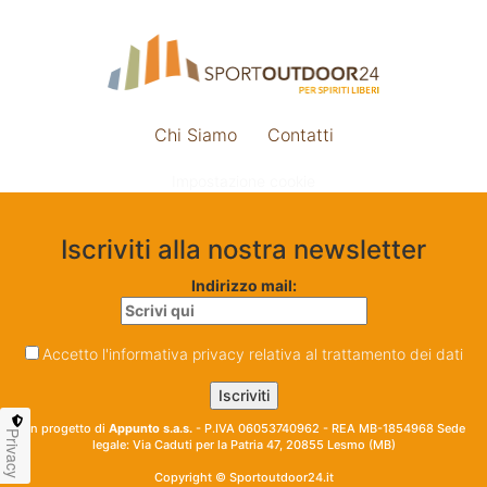
Chi Siamo
Contatti
Impostazione cookie
Iscriviti alla nostra newsletter
Indirizzo mail:
Accetto l'informativa privacy relativa al trattamento dei dati
Un progetto di
Appunto s.a.s.
- P.IVA 06053740962 - REA MB-1854968 Sede
Privacy
legale: Via Caduti per la Patria 47, 20855 Lesmo (MB)
Copyright © Sportoutdoor24.it