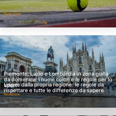
Paolo Corio
20 Settembre 2021
Piemonte, Lazio e Lombardia in zona gialla
da domenica: i nuovi colori e le regole per lo
Uscire dalla propria regione: le regole da
sport
rispettare e tutte le differenze da sapere
Redazione
29 Gennaio 2021