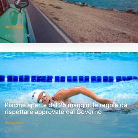
Redazione
4 Giugno 2020
Piscine aperte dal 25 maggio: le regole da
rispettare approvate dal Governo
Redazione
19 Maggio 2020