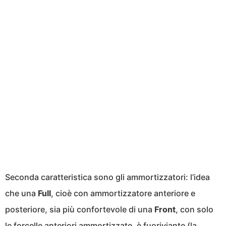
Seconda caratteristica sono gli ammortizzatori: l’idea
che una
Full
, cioè con ammortizzatore anteriore e
posteriore, sia più confortevole di una
Front
, con solo
le forcelle anteriori ammortizzate, è fuoriviante (
la