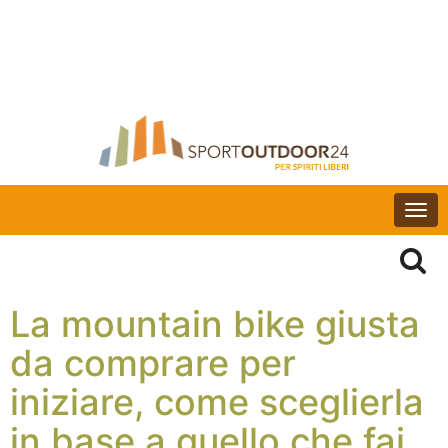
Togg
navi
La mountain bike giusta
da comprare per
iniziare, come sceglierla
in base a quello che fai