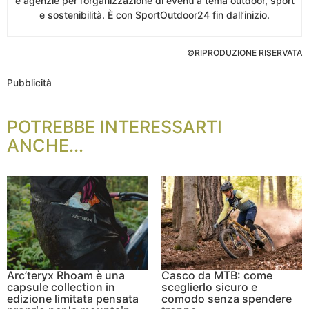
e agenzie per l’organizzazione di eventi a tema outdoor, sport
e sostenibilità. È con SportOutdoor24 fin dall’inizio.
©RIPRODUZIONE RISERVATA
Pubblicità
POTREBBE INTERESSARTI
ANCHE...
Arc’teryx Rhoam è una
Casco da MTB: come
capsule collection in
sceglierlo sicuro e
edizione limitata pensata
comodo senza spendere