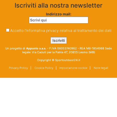
Iscriviti alla nostra newsletter
Indirizzo mail:
Accetto l'informativa privacy relativa al trattamento dei dati
Un progetto di
Appunto s.a.s.
- P.IVA 06053740962 - REA MB-1854968 Sede
legale: Via Caduti per la Patria 47, 20855 Lesmo (MB)
Copyright © Sportoutdoor24.it
Privacy Policy
|
Cookie Policy
|
Impostazione cookie
|
Note legali