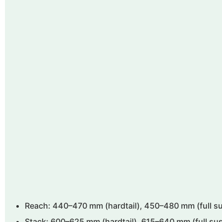
Reach: 440–470 mm (hardtail), 450–480 mm (full s
Stack: 600–625 mm (hardtail), 615–640 mm (full su