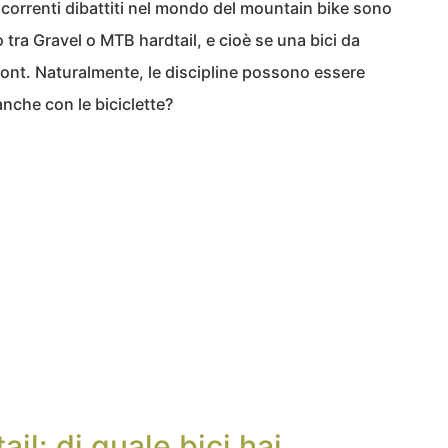
e ricorrenti dibattiti nel mondo del mountain bike sono
 tra Gravel o MTB hardtail, e cioè se una bici da
Front. Naturalmente, le discipline possono essere
 anche con le biciclette?
il: di quale bici hai