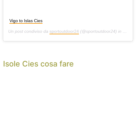
Vigo to Islas Cies
Un post condiviso da
sportoutdoor24
(@sportoutdoor24) in data:
S
Isole Cies cosa fare