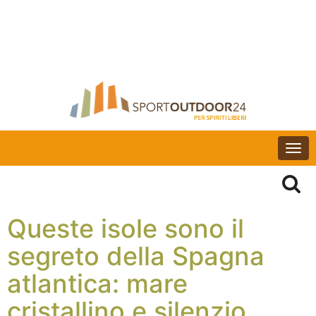
Togg
navi
Queste isole sono il
segreto della Spagna
atlantica: mare
cristallino e silenzio