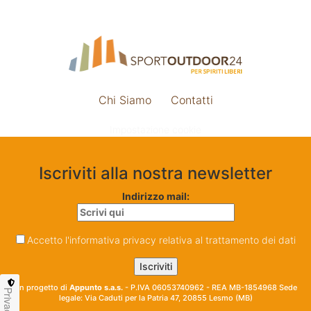
Chi Siamo
Contatti
Impostazione cookie
Iscriviti alla nostra newsletter
Indirizzo mail:
Accetto l'informativa privacy relativa al trattamento dei dati
Un progetto di
Appunto s.a.s.
- P.IVA 06053740962 - REA MB-1854968 Sede
Privacy
legale: Via Caduti per la Patria 47, 20855 Lesmo (MB)