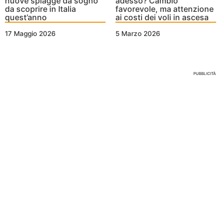
nuove spiagge da sogno
adesso? Cambio
da scoprire in Italia
favorevole, ma attenzione
quest’anno
ai costi dei voli in ascesa
17 Maggio 2026
5 Marzo 2026
Nessun Tag per questo post
PUBBLICITÀ