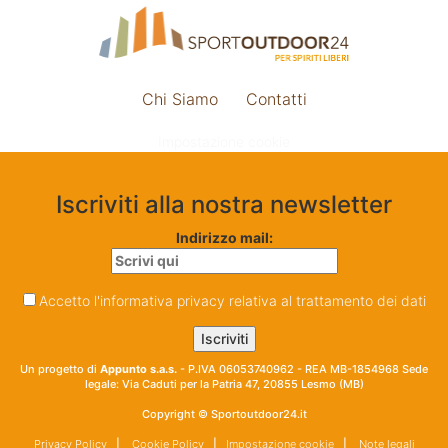
Chi Siamo
Contatti
Impostazione cookie
Iscriviti alla nostra newsletter
Indirizzo mail:
Accetto l'informativa privacy relativa al trattamento dei dati
Un progetto di
Appunto s.a.s.
- P.IVA 06053740962 - REA MB-1854968 Sede
legale: Via Caduti per la Patria 47, 20855 Lesmo (MB)
Copyright © Sportoutdoor24.it
Privacy Policy
|
Cookie Policy
|
Impostazione cookie
|
Note legali