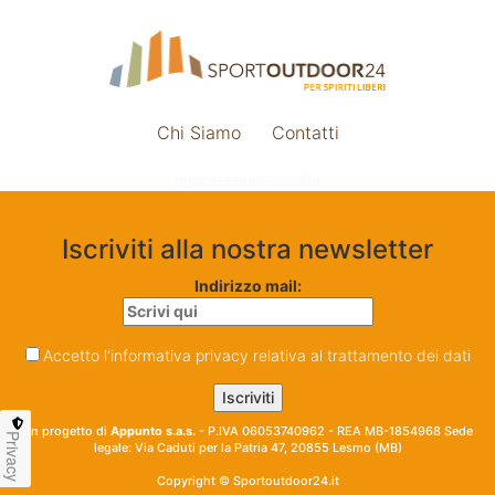
Chi Siamo
Contatti
Impostazione cookie
Iscriviti alla nostra newsletter
Indirizzo mail:
Accetto l'informativa privacy relativa al trattamento dei dati
Un progetto di
Appunto s.a.s.
- P.IVA 06053740962 - REA MB-1854968 Sede
Privacy
legale: Via Caduti per la Patria 47, 20855 Lesmo (MB)
Copyright © Sportoutdoor24.it