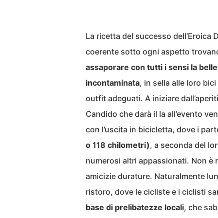
La ricetta del successo dell’Eroica
coerente sotto ogni aspetto trovano 
assaporare con tutti i sensi la bel
incontaminata
, in sella alle loro b
outfit adeguati. A iniziare dall’ape
Candido che darà il la all’evento ve
con l’uscita in bicicletta, dove i pa
o 118 chilometri)
, a seconda del lo
numerosi altri appassionati. Non è ra
amicizie durature. Naturalmente lun
ristoro, dove le cicliste e i ciclisti s
base di prelibatezze locali
, che sab