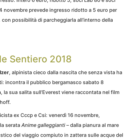
resso: intero 6 euro, ridotto 5, soci Lab 80 e soci
14 novembre prevede ingresso ridotto a 5 euro per
, con possibilità di parcheggiarla all’interno della
nde Sentiero 2018
lzer
, alpinista cieco dalla nascita che senza vista ha
ti: incontra il pubblico bergamasco sabato 8
 la sua salita sull’Everest viene raccontata nel film
hoff.
icista ex Cccp e Csi: venerdì 16 novembre,
la serata
Anime galleggianti
– dalla pianura al mare
tico del viaggio compiuto in zattera sulle acque del