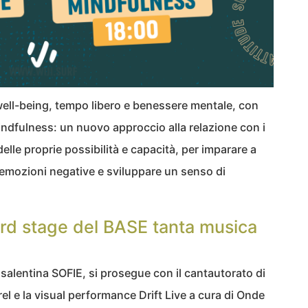
 well-being, tempo libero e benessere mentale, con
ndfulness: un nuovo approccio alla relazione con i
lle proprie possibilità e capacità, per imparare a
le emozioni negative e sviluppare un senso di
ard stage del BASE tanta musica
e salentina SOFIE, si prosegue con il cantautorato di
rel e la visual performance Drift Live a cura di Onde