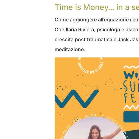
Time is Money… in a s
Come aggiungere all’equazione i con
Con Ilaria Riviera, psicologa e psic
crescita post traumatica e Jack Jase
meditazione.