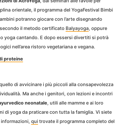
ezioni di AcroYoga
, dai seminari alle favole per
plina orientale, il programma del YogaFestival Bimbi
 i bambini potranno giocare con l’arte disegnando
 secondo il metodo certificato
Balyayoga
, oppure
o yoga cantando. E dopo essersi divertiti si potrà
gici nell’area ristoro vegetariana e vegana.
di proteine
quello di avvicinare i più piccoli alla consapevolezza
ividualità. Ma anche i genitori, con lezioni e incontri
ayurvedico neonatale
, utili alle mamme e ai loro
ni di yoga da praticare con tutta la famiglia. Vi siete
ri informazioni,
qui
trovate il programma completo del