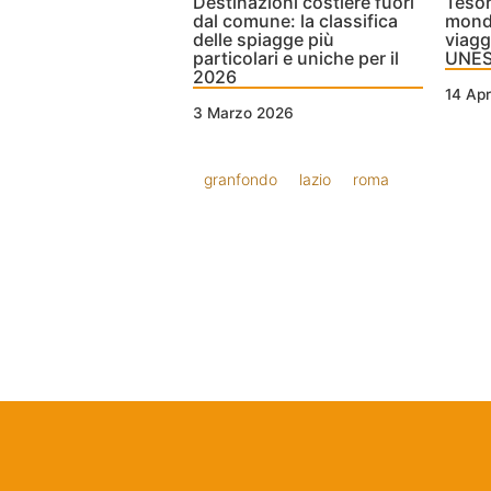
Destinazioni costiere fuori
Tesori
dal comune: la classifica
mondo
delle spiagge più
viaggi
particolari e uniche per il
UNESC
2026
14 Apr
3 Marzo 2026
granfondo
lazio
roma