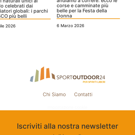
andiamo a correre: ecco le
 naturali unici al
corse e camminate più
 celebrati dai
belle per la Festa della
atori globali: i parchi
Donna
O più belli
6 Marzo 2026
ile 2026
Chi Siamo
Contatti
Impostazione cookie
Iscriviti alla nostra newsletter