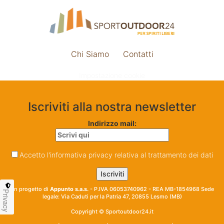
Chi Siamo
Contatti
Impostazione cookie
Iscriviti alla nostra newsletter
Indirizzo mail:
Accetto l'informativa privacy relativa al trattamento dei dati
Un progetto di
Appunto s.a.s.
- P.IVA 06053740962 - REA MB-1854968 Sede
Privacy
legale: Via Caduti per la Patria 47, 20855 Lesmo (MB)
Copyright © Sportoutdoor24.it